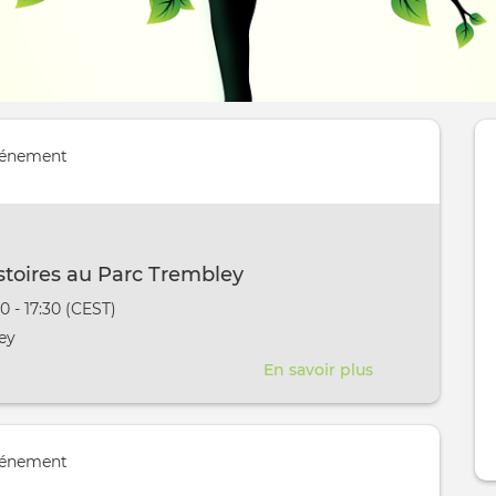
vénement
istoires au Parc Trembley
vênement
30 - 17:30 (CEST)
aura lieu au / à
ey
En savoir plus
sur
Tartines
d'histoires
au
vénement
Parc