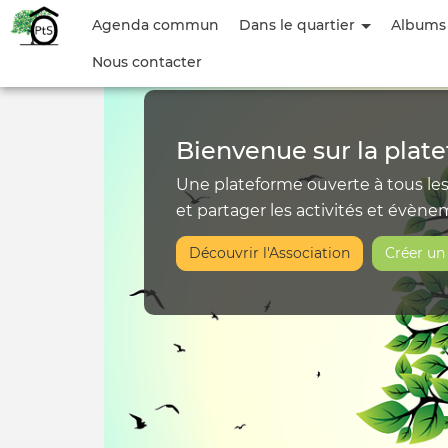
Accueil
Menu
Agenda commun
Dans le quartier
Albums
du
Nous contacter
|
compte
Ô
de
Bienvenue sur la plate
l'utilisateur
P’tit‑Sac
Une plateforme ouverte à tous le
et partager les activités et évène
Découvrir l'Association
Créer u