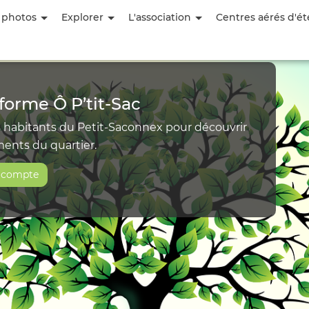
Aller
 photos
Explorer
L'association
Centres aérés d'ét
au
contenu
principal
forme Ô P’tit‑Sac
s habitants du Petit-Saconnex pour découvrir
ments du quartier.
n compte