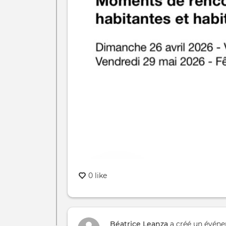
0 like
Béatrice Leanza
a créé un évén