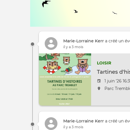
Marie-Lorraine Kerr
a créé un é
il y a 3 mois
LOISIR
Tartines d'h
Date de l'é
1 juin '26 16:
L'événement 
Parc Trembl
Marie-Lorraine Kerr
a créé un é
il y a 3 mois