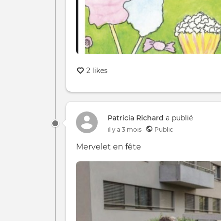
2 likes
Patricia Richard
a publié
il y a 3 mois
Public
Mervelet en fête