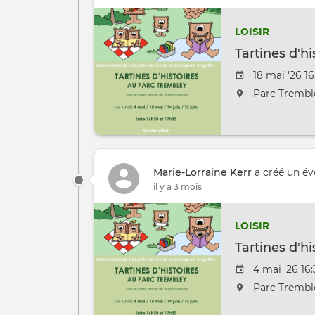
LOISIR
Tartines d'h
Date de l'é
18 mai '26 16
L'événement 
Parc Trembl
Marie-Lorraine Kerr
a créé un é
il y a 3 mois
LOISIR
Tartines d'h
Date de l'é
4 mai '26 16:
L'événement 
Parc Trembl