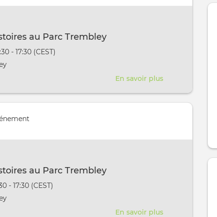
Trembley
istoires au Parc Trembley
vênement
:30 - 17:30 (CEST)
aura lieu au / à
ey
En savoir plus
sur
Tartines
d'histoires
au
vénement
Parc
Trembley
istoires au Parc Trembley
vênement
30 - 17:30 (CEST)
aura lieu au / à
ey
En savoir plus
sur