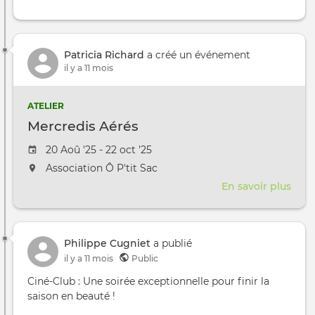
Patricia Richard
a créé un événement
il y a 11 mois
ATELIER
Mercredis Aérés
Date de l'évênement
20 Aoû '25 - 22 oct '25
L'événement aura lieu au / à
Association Ô P'tit Sac
En savoir plus
sur
Merc
Aéré
Philippe Cugniet
a publié
il y a 11 mois
Public
Ciné‑Club : Une soirée exceptionnelle pour finir la
saison en beauté !