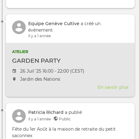
Equipe Genève Cultive
a créé un
événement
il y a 1 année
ATELIER
GARDEN PARTY
Date de l'évênement
26 Juil '25 16:00 - 22:00 (CEST)
L'événement aura lieu au / à
Jardin des Nations
En savoir plus
sur
GAR
PAR
Patricia Richard
a publié
il y a 1 année
Public
Fête du 1er Août à la maison de retraite du petit
saconnex