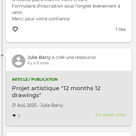
Formulaire d’inscription sous l’onglet événement à
venir.
Merci pour votre confiance
1 like
Julie Barry
a créé une ressource
il y a 11 mois
ARTICLE / PUBLICATION
Projet artistique "12 months 12
drawings"
Créé le
par
21 Aoû 2025
•
Julie Barry
En savoir plus
sur
0
Proj
arti
"12