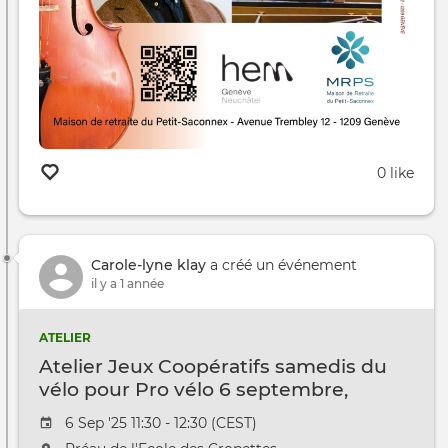
0 like
Carole-lyne klay
a créé un événement
il y a 1 année
ATELIER
Atelier Jeux Coopératifs samedis du
vélo pour Pro vélo 6 septembre,
gratuit sur inscription
Date de l'évênement
6 Sep '25 11:30 - 12:30 (CEST)