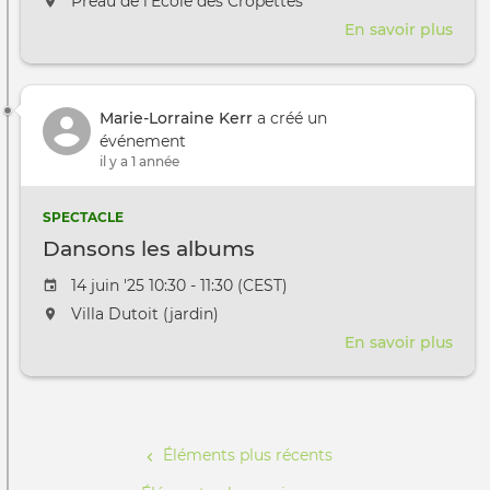
L'événement aura lieu au / à
Préau de l'Ecole des Cropettes
En savoir plus
sur
Atel
Jeux
Coop
Marie-Lorraine Kerr
a créé un
sam
événement
du
il y a 1 année
vélo
pour
Pro
SPECTACLE
vélo
Dansons les albums
6
sept
Date de l'évênement
14 juin '25 10:30 - 11:30 (CEST)
grat
L'événement aura lieu au / à
Villa Dutoit (jardin)
sur
En savoir plus
sur
insc
Dan
les
Pagination
alb
Éléments plus récents