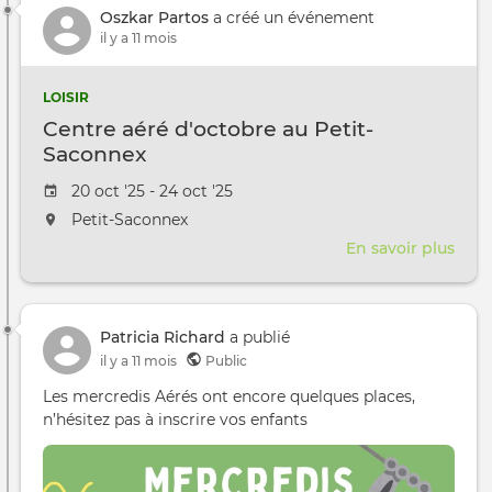
mon
Oszkar Partos
a créé un événement
12
il y a 11 mois
draw
LOISIR
Centre aéré d'octobre au Petit-
Saconnex
Date de l'évênement
20 oct '25 - 24 oct '25
L'événement aura lieu au / à
Petit-Saconnex
En savoir plus
sur
Cent
aéré
d'oc
Patricia Richard
a publié
au
il y a 11 mois
Public
Petit
Sac
Les mercredis Aérés ont encore quelques places,
n’hésitez pas à inscrire vos enfants