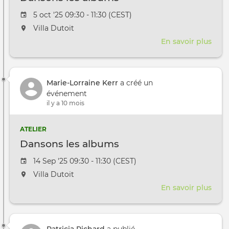
Date de l'évênement
5 oct '25 09:30 - 11:30 (CEST)
L'événement aura lieu au / à
Villa Dutoit
En savoir plus
sur
Dan
les
alb
Marie-Lorraine Kerr
a créé un
événement
il y a 10 mois
ATELIER
Dansons les albums
Date de l'évênement
14 Sep '25 09:30 - 11:30 (CEST)
L'événement aura lieu au / à
Villa Dutoit
En savoir plus
sur
Dan
les
alb