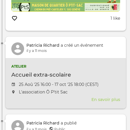
1 like
Patricia Richard
a créé un événement
il y a 11 mois
ATELIER
Accueil extra-scolaire
Date de l'évênement
25 Aoû '25 16:00 - 17 oct '25 18:00 (CEST)
L'événement aura lieu au / à
L'association Ô P'tit Sac
En savoir plus
sur
Accu
extr
scol
Patricia Richard
a publié
il y a 11 mois
Public