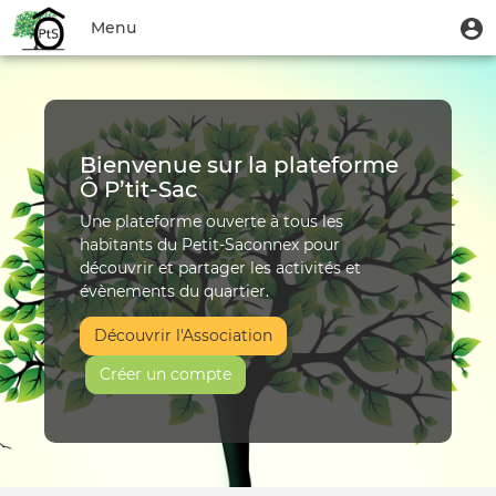
Aller
Accueil
Menu
M
Menu
au
u
du
contenu
Toggle
|
compte
principal
navigation
Ô
de
l'utilisateur
P’tit‑Sac
Bienvenue sur la plateforme
Ô P’tit‑Sac
Une plateforme ouverte à tous les
habitants du Petit-Saconnex pour
découvrir et partager les activités et
évènements du quartier.
Découvrir l'Association
Créer un compte