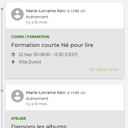
Marie-Lorraine Kerr
a créé un
événement
il y a 10 mois
COURS / FORMATION
Formation courte Né pour lire
Date de l'évênement
22 Sep '25 08:30 - 12:30 (CEST)
L'événement aura lieu au / à
Villa Dutoit
En savoir plus
sur
Form
cour
Né
Marie-Lorraine Kerr
a créé un
pour
événement
lire
il y a 10 mois
ATELIER
Dansons les albums