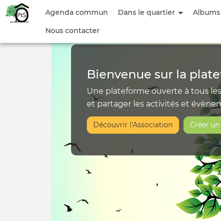
Accueil
Menu
Agenda commun
Dans le quartier
Albums
du
Nous contacter
|
compte
Ô
de
Bienvenue sur la plate
l'utilisateur
P’tit‑Sac
Une plateforme ouverte à tous le
et partager les activités et évène
Découvrir l'Association
Créer u