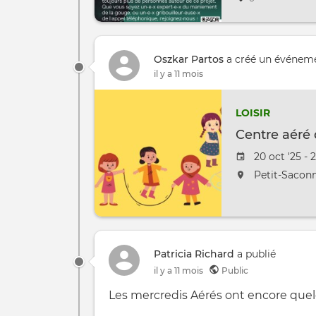
Oszkar Partos
a créé un événem
il y a 11 mois
LOISIR
Centre aéré 
Date de l'é
20 oct '25 - 
L'événement 
Petit-Sacon
Patricia Richard
a publié
il y a 11 mois
Public
Les mercredis Aérés ont encore quelq