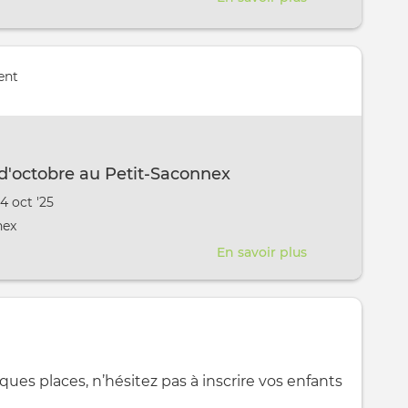
Projet
artistique
"12
ent
months
12
drawings"
d'octobre au Petit-Saconnex
vênement
24 oct '25
aura lieu au / à
nex
En savoir plus
sur
Centre
aéré
d'octobre
au
Petit-
ues places, n’hésitez pas à inscrire vos enfants
Saconnex