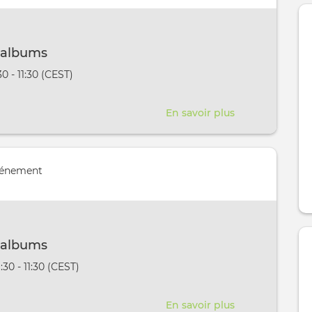
lire
 albums
vênement
30 - 11:30 (CEST)
aura lieu au / à
En savoir plus
sur
Dansons
les
albums
vénement
 albums
vênement
:30 - 11:30 (CEST)
aura lieu au / à
En savoir plus
sur