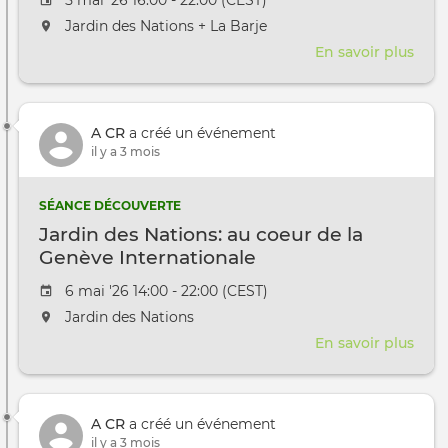
L'événement aura lieu au / à
Jardin des Nations + La Barje
En savoir plus
sur
Réou
Jard
des
A CR
a créé un événement
Nati
il y a 3 mois
et
la
Barj
SÉANCE DÉCOUVERTE
Jardin des Nations: au coeur de la
Genève Internationale
Date de l'évênement
6 mai '26 14:00 - 22:00 (CEST)
L'événement aura lieu au / à
Jardin des Nations
En savoir plus
sur
Jard
des
Nati
A CR
a créé un événement
au
il y a 3 mois
coeu