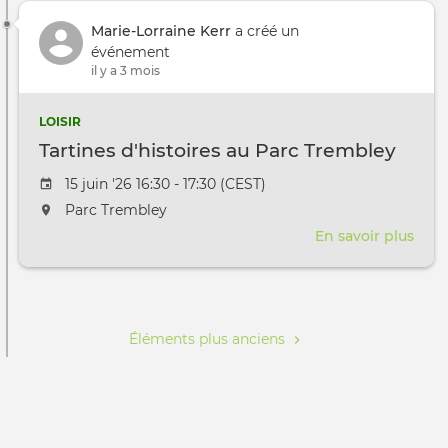
Marie-Lorraine Kerr
a créé un
événement
il y a 3 mois
LOISIR
Tartines d'histoires au Parc Trembley
Date de l'évênement
15 juin '26 16:30 - 17:30 (CEST)
L'événement aura lieu au / à
Parc Trembley
En savoir plus
sur
Tart
d'hi
Pagination
au
Parc
Éléments plus anciens
Tre