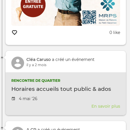
0 like
Cléa Caruso
a créé un événement
il y a 2 mois
RENCONTRE DE QUARTIER
Horaires accueils tout public & ados
Date de l'évênement
4 mai '26
En savoir plus
sur
Hora
accu
tout
A CR
a créé un événement