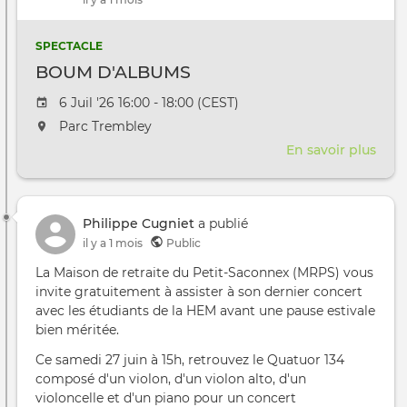
SPECTACLE
BOUM D'ALBUMS
Date de l'évênement
6 Juil '26 16:00 - 18:00 (CEST)
L'événement aura lieu au / à
Parc Trembley
En savoir plus
sur
BO
D'A
Philippe Cugniet
a publié
il y a 1 mois
Public
La Maison de retraite du Petit-Saconnex (MRPS) vous
invite gratuitement à assister à son dernier concert
avec les étudiants de la HEM avant une pause estivale
bien méritée.
Ce samedi 27 juin à 15h, retrouvez le Quatuor 134
composé d'un violon, d'un violon alto, d'un
violoncelle et d'un piano pour un concert