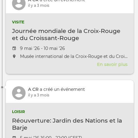
publ
il y a 3 mois
&
ados
VISITE
Journée mondiale de la Croix-Rouge
et du Croissant-Rouge
Date de l'évênement
9 mai '26 - 10 mai '26
L'événement aura lieu au / à
Musée international de la Croix-Rouge et du Croissant-Rouge
En savoir plus
sur
Jour
mon
de
A CR
a créé un événement
la
il y a 3 mois
Croi
Rou
et
LOISIR
du
Réouverture: Jardin des Nations et la
Croi
Barje
Rou
Date de l'évênement
5 mai '26 16:00 - 22:00 (CEST)