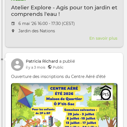
27
Atelier Explore - Agis pour ton jardin et
comprends l'eau !
Date de l'évênement
6 mai '26 16:00 - 17:30 (CEST)
L'événement aura lieu au / à
Jardin des Nations
En savoir plus
sur
Atel
Expl
-
Patricia Richard
a publié
Agis
il y a 3 mois
Public
pour
ton
Ouverture des inscriptions du Centre Aéré d’été
jard
et
com
l'eau
!