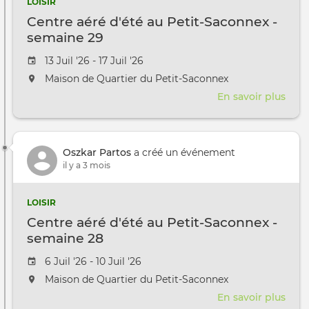
LOISIR
sem
Centre aéré d'été au Petit-Saconnex -
30
semaine 29
Date de l'évênement
13 Juil '26 - 17 Juil '26
L'événement aura lieu au / à
Maison de Quartier du Petit-Saconnex
En savoir plus
sur
Cent
aéré
d'ét
Oszkar Partos
a créé un événement
au
il y a 3 mois
Petit
Sac
-
LOISIR
sem
Centre aéré d'été au Petit-Saconnex -
29
semaine 28
Date de l'évênement
6 Juil '26 - 10 Juil '26
L'événement aura lieu au / à
Maison de Quartier du Petit-Saconnex
En savoir plus
sur