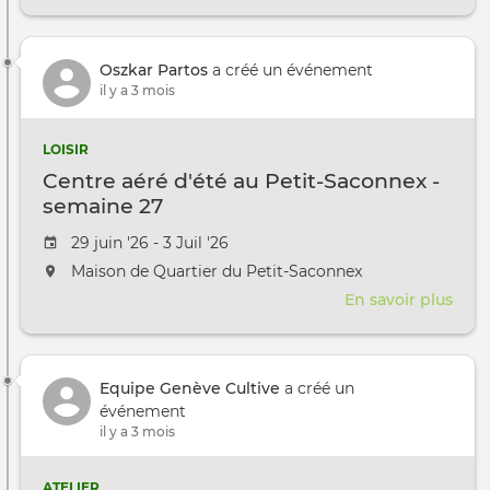
Cent
aéré
d'ét
Oszkar Partos
a créé un événement
au
il y a 3 mois
Petit
Sac
-
LOISIR
sem
Centre aéré d'été au Petit-Saconnex -
28
semaine 27
Date de l'évênement
29 juin '26 - 3 Juil '26
L'événement aura lieu au / à
Maison de Quartier du Petit-Saconnex
En savoir plus
sur
Cent
aéré
d'ét
Equipe Genève Cultive
a créé un
au
événement
Petit
il y a 3 mois
Sac
-
sem
ATELIER