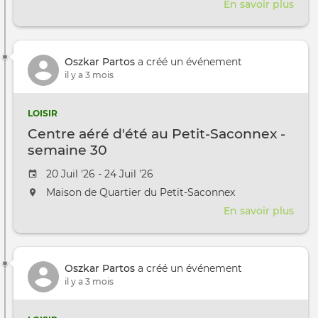
En savoir plus
sur
Cent
aéré
d'ét
Oszkar Partos
a créé un événement
au
il y a 3 mois
Petit
Sac
-
LOISIR
sem
Centre aéré d'été au Petit-Saconnex -
33
semaine 30
Date de l'évênement
20 Juil '26 - 24 Juil '26
L'événement aura lieu au / à
Maison de Quartier du Petit-Saconnex
En savoir plus
sur
Cent
aéré
d'ét
Oszkar Partos
a créé un événement
au
il y a 3 mois
Petit
Sac
-