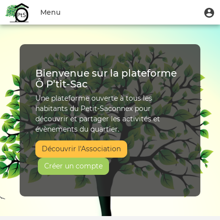
Aller
Accueil
Menu
M
Menu
au
u
du
contenu
Toggle
|
compte
principal
navigation
Ô
de
l'utilisateur
P’tit‑Sac
Bienvenue sur la plateforme
Ô P’tit‑Sac
Une plateforme ouverte à tous les
habitants du Petit-Saconnex pour
découvrir et partager les activités et
évènements du quartier.
Découvrir l'Association
Créer un compte