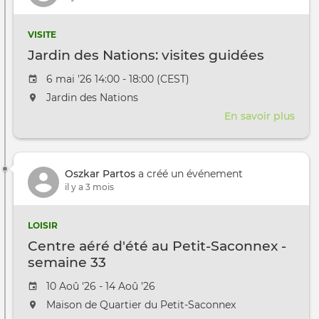
de
la
VISITE
Gen
Jardin des Nations: visites guidées
Inte
Date de l'évênement
6 mai '26 14:00 - 18:00 (CEST)
L'événement aura lieu au / à
Jardin des Nations
En savoir plus
sur
Jard
des
Nati
Oszkar Partos
a créé un événement
visit
il y a 3 mois
guid
LOISIR
Centre aéré d'été au Petit-Saconnex -
semaine 33
Date de l'évênement
10 Aoû '26 - 14 Aoû '26
L'événement aura lieu au / à
Maison de Quartier du Petit-Saconnex