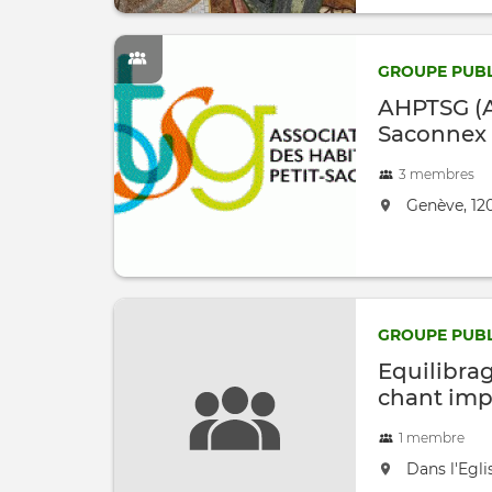
GROUPE PUBL
AHPTSG (A
Saconnex
3 membres
located at:
Genève, 120
GROUPE PUBL
Equilibrag
chant imp
1 membre
located at:
Dans l'Egl