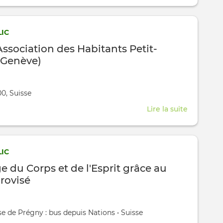
Paroisse
Saint-
Nicolas
IC
ssociation des Habitants Petit-
 Genève)
0, Suisse
Lire la suite
about
AHPTSG
(Associat
des
IC
Habitants
e du Corps et de l'Esprit grâce au
Petit-
rovisé
Saconne
Genève)
,
ise de Prégny : bus depuis Nations
•
Suisse