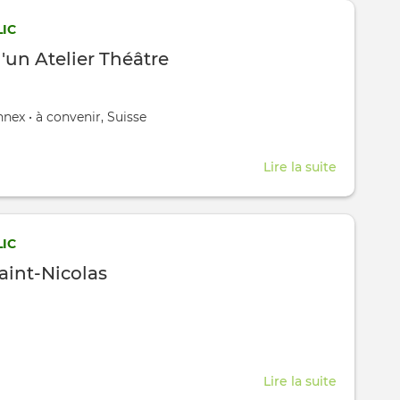
IC
'un Atelier Théâtre
,
onnex
•
à convenir, Suisse
Lire la suite
about
Création
d'un
Atelier
IC
Théâtre
aint-Nicolas
Lire la suite
about