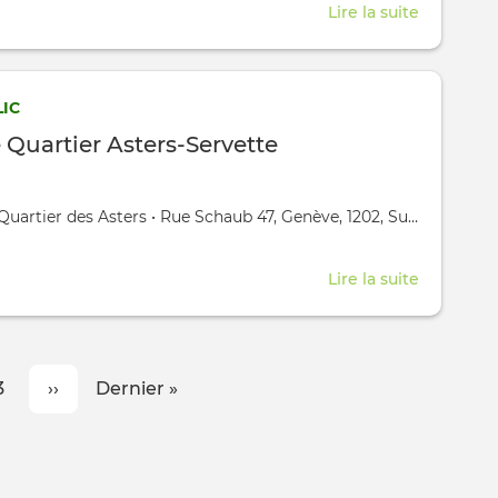
Lire la suite
about
Equilibra
du
Corps
IC
et
 Quartier Asters‑Servette
de
l'Esprit
grâce
,
Quartier des Asters
•
Rue Schaub 47, Genève, 1202, Suisse
au
chant
Lire la suite
about
improvis
Maison
de
Quartier
Page
3
Page
››
Dernière
Dernier »
Asters‑Se
suivante
page