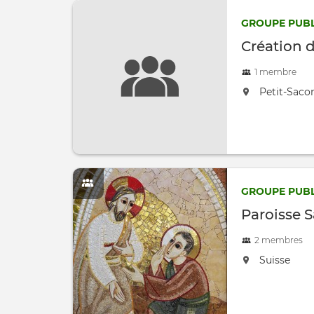
GROUPE PUBL
Création d
1 membre
located at:
Petit-Sac
GROUPE PUBL
Paroisse S
2 membres
located at:
Suisse