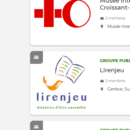
Musée Int
Croissant
2 membres
located at:
Musée Inte
GROUPE PUBL
Lirenjeu
3 membres
located at:
Genève, Su