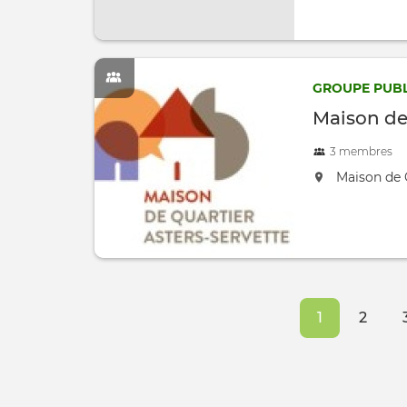
GROUPE PUBL
Maison de
3 membres
located at:
Maison de 
Pagination
Page
1
Page
2
courante