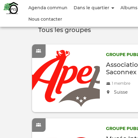
Menu
Agenda commun
Dans le quartier
Albums
du
Nous contacter
compte
Tous les groupes
de
l'utilisateur
GROUPE PUBL
Associatio
Saconnex
1 membre
located at:
Suisse
GROUPE PUBL