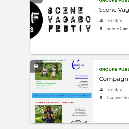
GROUPE PUBL
Scène Vag
1 membre
located at:
Scène Caec
GROUPE PUBL
Compagni
1 membre
located at:
Genève, Su