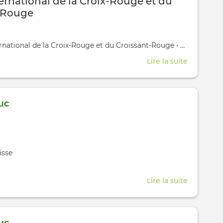
ernational de la Croix-Rouge et du
du
-Rouge
Petit-
Saconne
,
rnational de la Croix-Rouge et du Croissant-Rouge
•
Avenue de la
Lire la suite
about
Musée
Internati
de
IC
la
Croix-
Rouge
et
isse
du
Croissant
Lire la suite
about
Rouge
Lirenjeu