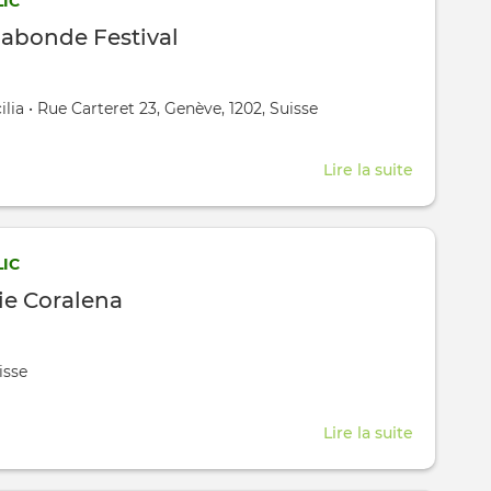
IC
abonde Festival
,
ilia
•
Rue Carteret 23, Genève, 1202, Suisse
Lire la suite
about
Scène
Vagabon
Festival
IC
e Coralena
isse
Lire la suite
about
Compagn
Coralena