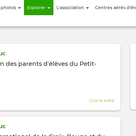
Aller
 photos
Explorer
L'association
Centres aérés d'ét
au
contenu
principal
IC
n des parents d'élèves du Petit-
Lire la suite
about
Associati
des
parents
IC
d'élèves