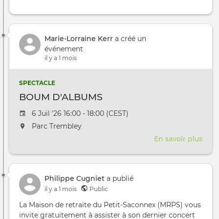
Marie-Lorraine Kerr
a créé un
événement
il y a 1 mois
SPECTACLE
BOUM D'ALBUMS
Date de l'évênement
6 Juil '26 16:00 - 18:00 (CEST)
L'événement aura lieu au / à
Parc Trembley
En savoir plus
sur
BO
D'A
Philippe Cugniet
a publié
il y a 1 mois
Public
La Maison de retraite du Petit-Saconnex (MRPS) vous
invite gratuitement à assister à son dernier concert