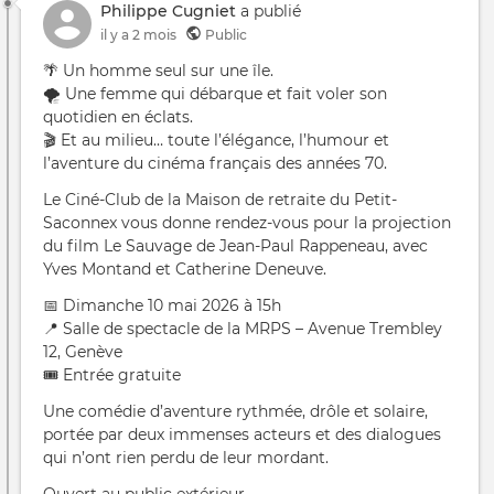
Philippe Cugniet
a publié
il y a 2 mois
Public
🌴 Un homme seul sur une île.
🌪️ Une femme qui débarque et fait voler son
quotidien en éclats.
🎬 Et au milieu… toute l’élégance, l’humour et
l’aventure du cinéma français des années 70.
Le Ciné-Club de la Maison de retraite du Petit-
Saconnex vous donne rendez-vous pour la projection
du film Le Sauvage de Jean-Paul Rappeneau, avec
Yves Montand et Catherine Deneuve.
📅 Dimanche 10 mai 2026 à 15h
📍 Salle de spectacle de la MRPS – Avenue Trembley
12, Genève
🎟️ Entrée gratuite
Une comédie d’aventure rythmée, drôle et solaire,
portée par deux immenses acteurs et des dialogues
qui n’ont rien perdu de leur mordant.
Ouvert au public extérieur.