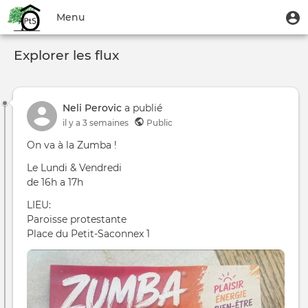
Aller
Menu
M
Menu
au
u
du
contenu
Toggle
compte
principal
Explorer les flux
navigation
de
l'utilisateur
Neli Perovic
a publié
il y a 3 semaines
Public
On va à la Zumba !
Le Lundi & Vendredi
de 16h a 17h
LIEU:
Paroisse protestante
Place du Petit-Saconnex 1