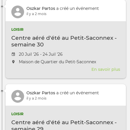
d'ét
Oszkar Partos
a créé un événement
au
il y a 2 mois
Petit
Sac
-
LOISIR
sem
Centre aéré d'été au Petit-Saconnex -
33
semaine 30
Date de l'évênement
20 Juil '26 - 24 Juil '26
L'événement aura lieu au / à
Maison de Quartier du Petit-Saconnex
En savoir plus
sur
Cent
aéré
d'ét
Oszkar Partos
a créé un événement
au
il y a 2 mois
Petit
Sac
-
LOISIR
sem
Centre aéré d'été au Petit-Saconnex -
30
semaine 29