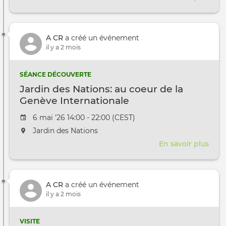
Réou
Jard
des
A CR
a créé un événement
Nati
il y a 2 mois
et
la
Barj
SÉANCE DÉCOUVERTE
Jardin des Nations: au coeur de la
Genève Internationale
Date de l'évênement
6 mai '26 14:00 - 22:00 (CEST)
L'événement aura lieu au / à
Jardin des Nations
En savoir plus
sur
Jard
des
Nati
A CR
a créé un événement
au
il y a 2 mois
coeu
de
la
VISITE