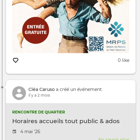
0 like
Cléa Caruso
a créé un événement
il y a 2 mois
RENCONTRE DE QUARTIER
Horaires accueils tout public & ados
Date de l'évênement
4 mai '26
En savoir plus
sur