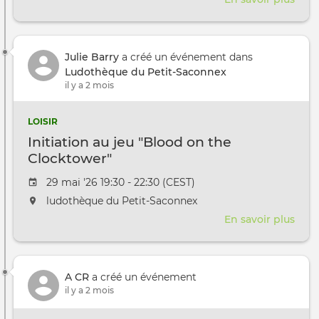
Hora
accu
tout
Julie Barry
a créé un événement dans
publ
Ludothèque du Petit-Saconnex
&
il y a 2 mois
ados
LOISIR
Initiation au jeu "Blood on the
Clocktower"
Date de l'évênement
29 mai '26 19:30 - 22:30 (CEST)
L'événement aura lieu au / à
ludothèque du Petit-Saconnex
En savoir plus
sur
Initi
au
jeu
A CR
a créé un événement
"Blo
il y a 2 mois
on
the