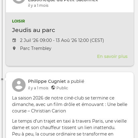
il y a 1 mois
LOISIR
Jeudis au parc
Date de l'évênement
2 Juil '26 09:00 - 13 Aoû '26 12:00 (CEST)
L'événement aura lieu au / à
Parc Trembley
En savoir plus
sur
Jeud
au
parc
Philippe Cugniet
a publié
il y a 1 mois
Public
La saison 2026 de notre ciné-club se termine ce
dimanche, avec un film drôle et émouvant : Une belle
course – Christian Carion
Le temps d’un trajet en taxi à travers Paris, une vieille
dame et son chauffeur tissent un lien inattendu.
Peu à peu, la course ordinaire se transforme en