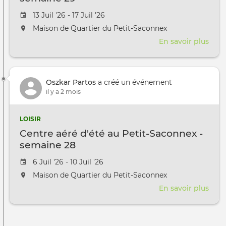
Date de l'évênement
13 Juil '26 - 17 Juil '26
L'événement aura lieu au / à
Maison de Quartier du Petit-Saconnex
En savoir plus
sur
Cent
aéré
d'ét
Oszkar Partos
a créé un événement
au
il y a 2 mois
Petit
Sac
-
LOISIR
sem
Centre aéré d'été au Petit-Saconnex -
29
semaine 28
Date de l'évênement
6 Juil '26 - 10 Juil '26
L'événement aura lieu au / à
Maison de Quartier du Petit-Saconnex
En savoir plus
sur
Cent
aéré
Pagination
d'ét