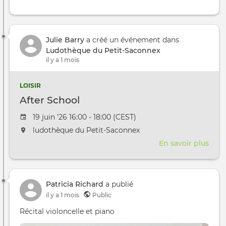
Julie Barry
a créé un événement dans
Ludothèque du Petit-Saconnex
il y a 1 mois
LOISIR
After School
Date de l'évênement
19 juin '26 16:00 - 18:00 (CEST)
L'événement aura lieu au / à
ludothèque du Petit-Saconnex
En savoir plus
sur
Afte
Scho
Patricia Richard
a publié
il y a 1 mois
Public
Récital violoncelle et piano