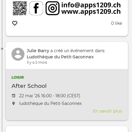
0 like
Julie Barry
a créé un événement dans
Ludothèque du Petit-Saconnex
il y a 2 mois
LOISIR
After School
Date de l'évênement
22 mai '26 16:00 - 18:00 (CEST)
L'événement aura lieu au / à
ludothèque du Petit-Saconnex
En savoir plus
sur
Afte
Scho