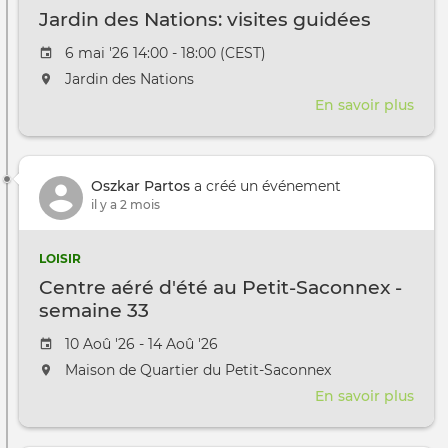
Gen
Jardin des Nations: visites guidées
Inte
Date de l'évênement
6 mai '26 14:00 - 18:00 (CEST)
L'événement aura lieu au / à
Jardin des Nations
En savoir plus
sur
Jard
des
Nati
Oszkar Partos
a créé un événement
visit
il y a 2 mois
guid
LOISIR
Centre aéré d'été au Petit-Saconnex -
semaine 33
Date de l'évênement
10 Aoû '26 - 14 Aoû '26
L'événement aura lieu au / à
Maison de Quartier du Petit-Saconnex
En savoir plus
sur
Cent
aéré