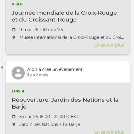
Cloc
VISITE
Journée mondiale de la Croix-Rouge
et du Croissant-Rouge
Date de l'évênement
9 mai '26 - 10 mai '26
L'événement aura lieu au / à
Musée international de la Croix-Rouge et du Croissant-Rouge
En savoir plus
sur
Jour
mon
de
A CR
a créé un événement
la
il y a 2 mois
Croi
Rou
et
LOISIR
du
Réouverture: Jardin des Nations et la
Croi
Barje
Rou
Date de l'évênement
5 mai '26 16:00 - 22:00 (CEST)
L'événement aura lieu au / à
Jardin des Nations + La Barje
En savoir plus
sur