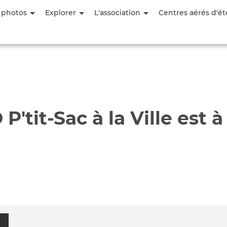
Aller
 photos
Explorer
L'association
Centres aérés d'ét
au
contenu
principal
P'tit-Sac à la Ville est 