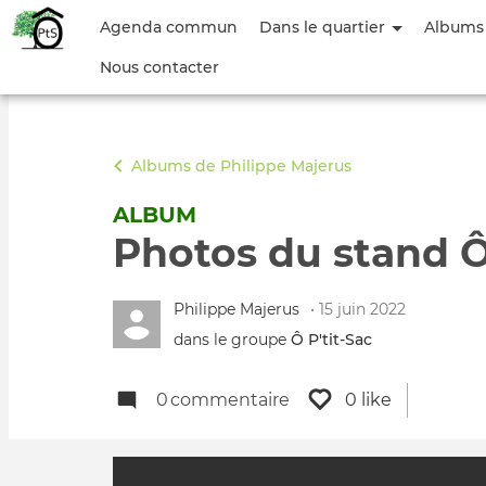
Menu
Agenda commun
Dans le quartier
Albums
du
Nous contacter
compte
de
Albums de Philippe Majerus
l'utilisateur
ALBUM
Photos du stand Ô 
Philippe Majerus
• 15 juin 2022
dans le groupe
Ô P'tit‑Sac
0
commentaire
0 like