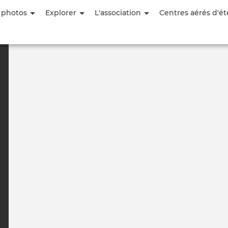
Aller
 photos
Explorer
L'association
Centres aérés d'ét
au
contenu
principal