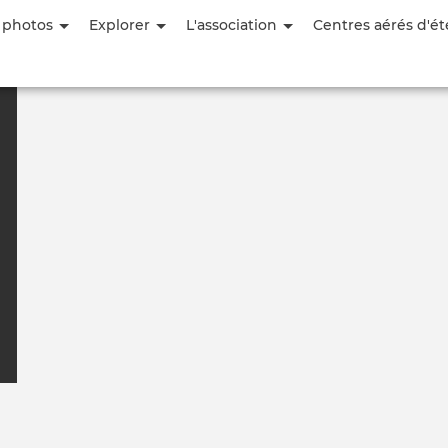
Aller
 photos
Explorer
L'association
Centres aérés d'ét
au
contenu
principal