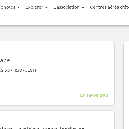
Aller
 photos
Explorer
L'association
Centres aérés d'ét
au
contenu
principal
Face
évênement
09:30 - 11:30 (CEST)
 aura lieu au / à
En savoir plus
sur
Glowing
Face