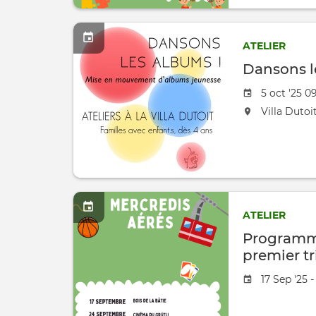
ATELIER
Dansons l
Date de l'
5 oct '25 09
L'événement
Villa Dutoi
ATELIER
Programme
premier t
Date de l'
17 Sep '25 -