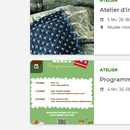
ATELIER
Atelier d'
Date de l'
5 fév '26 1
L'événement
Musée inte
ATELIER
Programme
Date de l'
4 fév '26 08