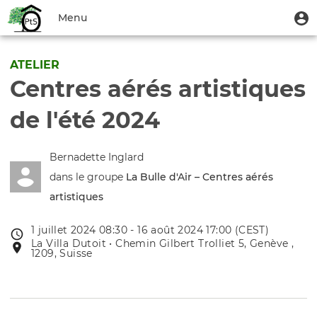
Aller
Menu
M
Menu
au
u
du
contenu
Toggle
compte
principal
navigation
ATELIER
de
Centres aérés artistiques
l'utilisateur
de l'été 2024
Bernadette Inglard
dans le groupe
La Bulle d'Air – Centres aérés
artistiques
1 juillet 2024 08:30 - 16 août 2024 17:00 (CEST)
Date
La Villa Dutoit • Chemin Gilbert Trolliet 5, Genève ,
Lieu
de
1209, Suisse
de
l'évênement
l'événement