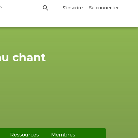
é
S'inscrire
Se connecter
au chant
Ressources
(onglet actif)
Membres