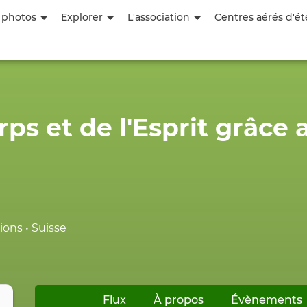
Aller
 photos
Explorer
L'association
Centres aérés d'ét
au
contenu
principal
ps et de l'Esprit grâce 
ions • Suisse
Flux
À propos
Évènements