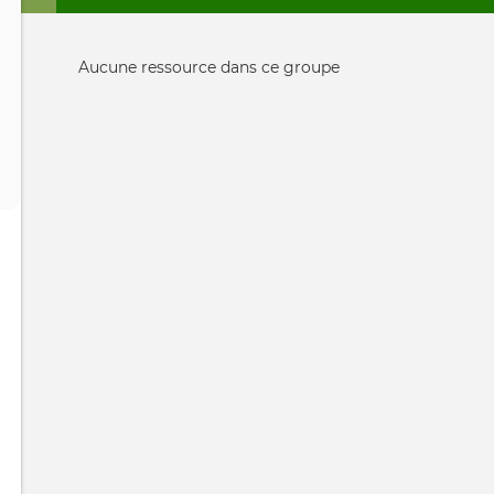
Onglets
principaux
Informative
Aucune ressource dans ce groupe
message