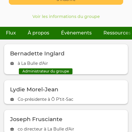
Voir les informations du groupe
Flux
À propos
Évènements
Ressources
Onglets
principaux
Bernadette Inglard
à La Bulle d'Air
Administrateur du groupe
Lydie Morel-Jean
Co-présidente à Ô P'tit-Sac
Joseph Frusciante
co directeur à La Bulle d'Air