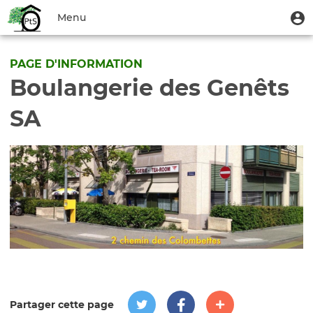
Aller
Menu
M
Menu
au
u
du
contenu
Toggle
compte
principal
navigation
PAGE D'INFORMATION
de
Boulangerie des Genêts
l'utilisateur
SA
Partager cette page