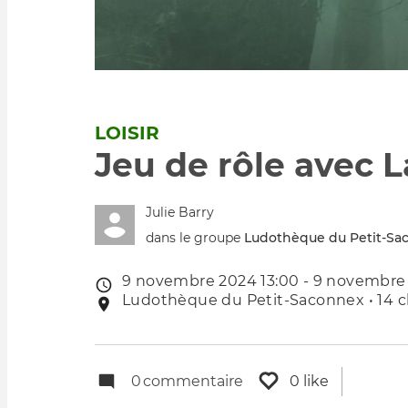
LOISIR
Jeu de rôle avec 
Julie Barry
dans le groupe
Ludothèque du Petit-Sa
9 novembre 2024 13:00 - 9 novembre 
Date
Ludothèque du Petit-Saconnex • 14 c
Lieu
de
de
l'évênement
l'événement
0
commentaire
0 like