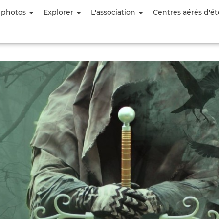
Aller
 photos
Explorer
L'association
Centres aérés d'ét
au
contenu
principal