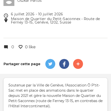
Oszkar Partos
6 juillet 2026 - 10 juillet 2026
Date
Maison de Quartier du Petit-Saconnex • Route de
Lieu
de
Ferney 13-15, Genève, 1202, Suisse
de
l'évênement
l'événement
0
0 like
Partager cette page
Soutenue par la Ville de Genève, l'Association Ô P'tit-
Sac met en place des animations dans le quartier
depuis 2021 et gère la nouvelle Maison de Quartier du
Petit-Saconnex (route de Ferney 13-15, en contrebas de
l'Hôtel Intercontinental).