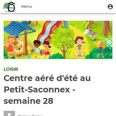
Aller
Menu
M
Menu
au
u
du
contenu
Toggle
compte
principal
navigation
de
l'utilisateur
LOISIR
Centre aéré d'été au
Petit-Saconnex -
semaine 28