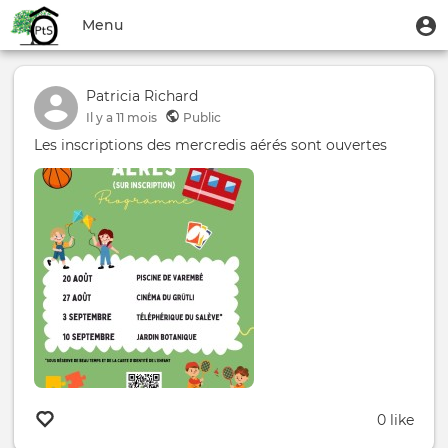
Aller
Menu
M
Menu
au
u
du
contenu
Toggle
compte
principal
navigation
Patricia Richard
de
Il y a
11 mois
Public
l'utilisateur
Les inscriptions des mercredis aérés sont ouvertes
0 like