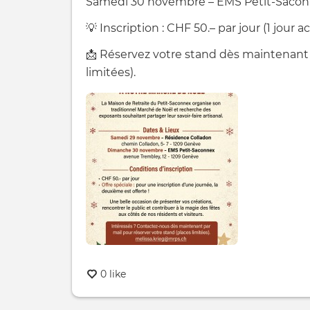
Samedi 30 novembre – EMS Petit-Saconn
💡 Inscription : CHF 50.– par jour (1 jour ac
📩 Réservez votre stand dès maintenant
limitées).
0 like