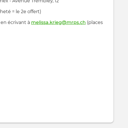
ex - Avenue Trembley, 12
heté = le 2e offert)
 en écrivant à
melissa.krieg@mrps.ch
(places