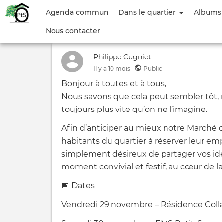
Menu
Agenda commun
Dans le quartier
Albums
du
Nous contacter
compte
Philippe Cugniet
de
Il y a
10 mois
Public
l'utilisateur
Bonjour à toutes et à tous,
Nous savons que cela peut sembler tôt, 
toujours plus vite qu’on ne l’imagine.
Afin d’anticiper au mieux notre Marché d
habitants du quartier à réserver leur e
simplement désireux de partager vos idée
moment convivial et festif, au cœur de l
📅 Dates
Vendredi 29 novembre – Résidence Colla