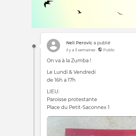
Neli Perovic
a publié
il y a 3 semaines
Public
On va à la Zumba !
Le Lundi & Vendredi
de 16h a 17h
LIEU:
Paroisse protestante
Place du Petit-Saconnex 1