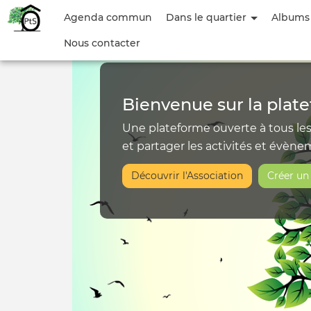
Accueil
Menu
Agenda commun
Dans le quartier
Albums
du
Nous contacter
|
compte
Ô
de
Bienvenue sur la plate
l'utilisateur
P’tit‑Sac
Une plateforme ouverte à tous le
et partager les activités et évène
Découvrir l'Association
Créer u