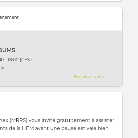
vénement
BUMS
vênement
:00 - 18:00 (CEST)
aura lieu au / à
ey
En savoir plus
sur
BOUM
D'ALBUMS
nex (MRPS) vous invite gratuitement à assister
ants de la HEM avant une pause estivale bien