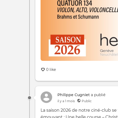
0 like
Philippe Cugniet
a publié
il y a 1 mois
Public
La saison 2026 de notre ciné-club se
émouvant : Une belle course – Christ