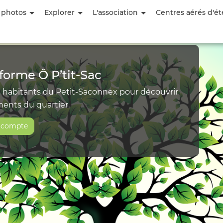
Aller
 photos
Explorer
L'association
Centres aérés d'ét
au
contenu
principal
forme Ô P’tit‑Sac
s habitants du Petit-Saconnex pour découvrir
ments du quartier.
n compte