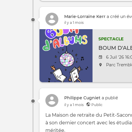
Marie-Lorraine Kerr
a créé un é
il y a 1 mois
SPECTACLE
BOUM D'AL
Date de l'é
6 Juil '26 16
L'événement 
Parc Trembl
Philippe Cugniet
a publié
il y a 1 mois
Public
La Maison de retraite du Petit-Sacon
à son dernier concert avec les étudi
méritée.