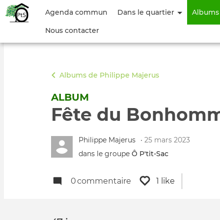
Menu
Agenda commun
Dans le quartier
Albums
du
Nous contacter
compte
de
Albums de Philippe Majerus
l'utilisateur
ALBUM
Fête du Bonhomm
Philippe Majerus
• 25 mars 2023
dans le groupe
Ô P'tit‑Sac
0
commentaire
1 like