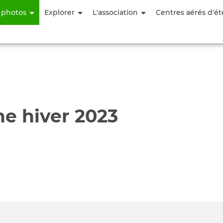
Aller
 photos
Explorer
L'association
Centres aérés d'ét
au
contenu
principal
e hiver 2023