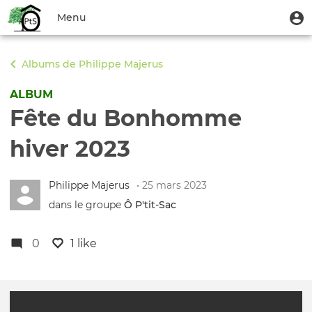
Aller
Menu
M
Menu
au
u
du
contenu
Toggle
compte
principal
navigation
Albums de Philippe Majerus
de
l'utilisateur
ALBUM
Fête du Bonhomme
hiver 2023
Philippe Majerus
• 25 mars 2023
dans le groupe
Ô P'tit‑Sac
0
1 like