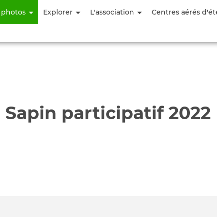
Aller
 photos
Explorer
L'association
Centres aérés d'ét
au
contenu
principal
Sapin participatif 2022