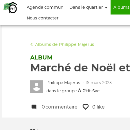
Menu
Agenda commun
Dans le quartier
Albums
du
Nous contacter
compte
de
Albums de Philippe Majerus
l'utilisateur
ALBUM
Marché de Noël et 
Philippe Majerus
• 16 mars 2023
dans le groupe
Ô P'tit‑Sac
0
commentaire
0 like