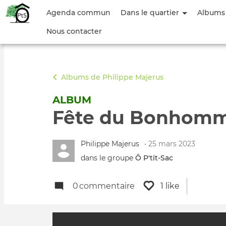
Menu
Agenda commun
Dans le quartier
Albums
du
Nous contacter
compte
de
Albums de Philippe Majerus
l'utilisateur
ALBUM
Fête du Bonhomm
Philippe Majerus
• 25 mars 2023
dans le groupe
Ô P'tit‑Sac
0
commentaire
1 like