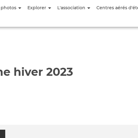
Aller
 photos
Explorer
L'association
Centres aérés d'ét
au
contenu
principal
e hiver 2023