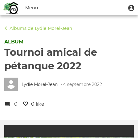
Aller
Menu
M
Menu
au
u
du
contenu
Toggle
compte
principal
navigation
Albums de Lydie Morel-Jean
de
l'utilisateur
ALBUM
Tournoi amical de
pétanque 2022
Lydie Morel-Jean
• 4 septembre 2022
0
0 like