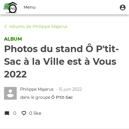
Aller
Menu
M
Menu
au
u
du
contenu
Toggle
compte
principal
navigation
Albums de Philippe Majerus
de
l'utilisateur
ALBUM
Photos du stand Ô P'tit-
Sac à la Ville est à Vous
2022
Philippe Majerus
• 15 juin 2022
dans le groupe
Ô P'tit‑Sac
0
0 like