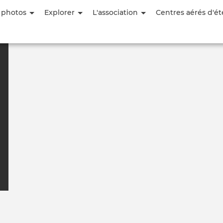
Aller
 photos
Explorer
L'association
Centres aérés d'ét
au
contenu
principal