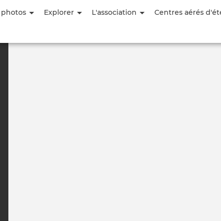
Aller
 photos
Explorer
L'association
Centres aérés d'ét
au
contenu
principal