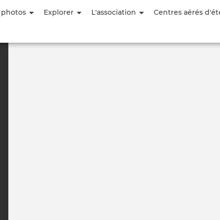
Aller
 photos
Explorer
L'association
Centres aérés d'ét
au
contenu
principal