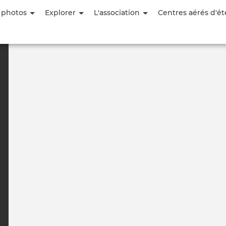
Aller
 photos
Explorer
L'association
Centres aérés d'ét
au
contenu
principal