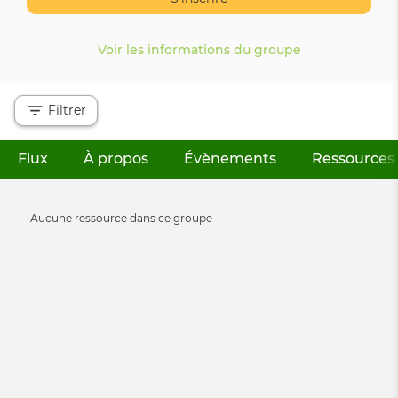
Voir les informations du groupe
Filtrer
Flux
À propos
Évènements
Ressources
Onglets
principaux
Informative
Aucune ressource dans ce groupe
message