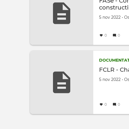
FASe - Co
construct
Créé le
par
5 nov 2022
•
Os
0
0
DOCUMENTAT
FCLR - Ch
Créé le
par
5 nov 2022
•
Os
0
0