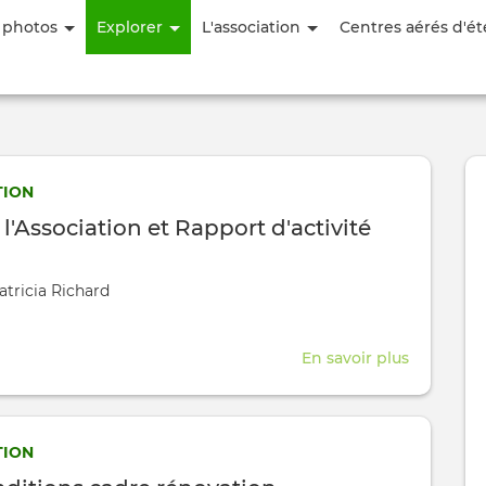
Aller
 photos
Explorer
L'association
Centres aérés d'ét
au
contenu
principal
ION
 l'Association et Rapport d'activité
atricia Richard
En savoir plus
sur
Statuts
de
l'Associat
ION
et