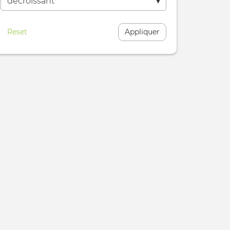
Reset
Appliquer
ns
n-
ion