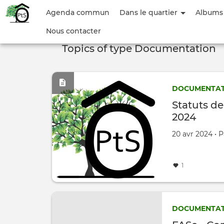
Menu
Agenda commun
Dans le quartier
Albums
du
Nous contacter
compte
Topics of type Documentation
de
l'utilisateur
DOCUMENTAT
Statuts de
2024
Créé le
par
20 avr 2024
•
P
1
DOCUMENTAT