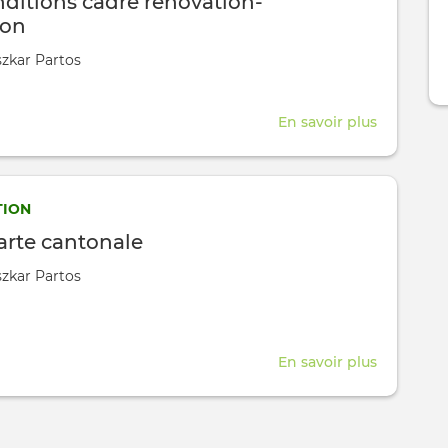
nditions cadre rénovation-
Rapport
ion
d'activité
zkar Partos
2024
En savoir plus
sur
FASe
-
Conditio
ION
cadre
arte cantonale
rénovatio
zkar Partos
construct
En savoir plus
sur
FCLR
-
Charte