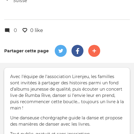
Suisse
de
l'évênement
l'événement
0
0 like
Partager cette page
Avec l'équipe de l'association Lirenjeu, les familles
sont invitées à partager des histoires parmi un fond
d’albums jeunesse de qualité, puis écouter un concert
live de Rumba Rive, danser si l’envie leur en prend,
puis recommencer cette boucle... toujours un livre à la
main !
Une danseuse chorégraphe guide la danse et propose
des manières de danser avec les livres.