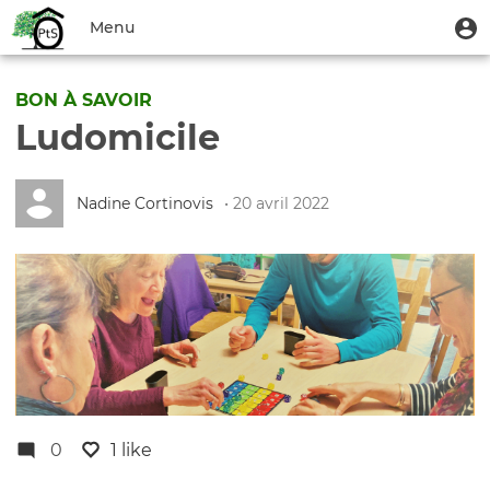
Aller
Menu
M
Menu
au
u
du
contenu
Toggle
compte
principal
navigation
BON À SAVOIR
de
Ludomicile
l'utilisateur
Nadine Cortinovis
• 20 avril 2022
0
1 like